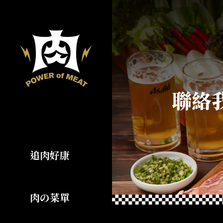
聯絡
追肉好康
肉の菜單