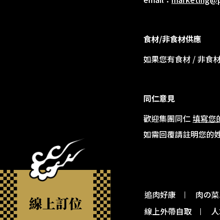
食材/非食材供應
如果您有食材 / 非食
同仁意見
歡迎集團同仁
填寫您
如需回覆請註明您的姓
追肉好康
肉の菜
線上訂位
線上外帶自取
人